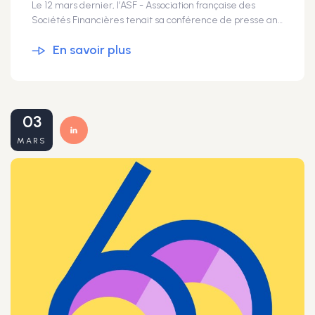
Le 12 mars dernier, l’ASF - Association française des
Sociétés Financières tenait sa conférence de presse annuelle. À cette occasion, en sa qualité de Présidente de la Commission Caution, Bérengère Leclère-Kher, Directrice Générale de la SIAGI, a rappelé ce qu’est une société de caution et le fonctionnement des sociétés de caution mutuelle. Sont intervenus à cette conférence : • Charlotte Dennery, Présidente de l’ASF • Solenne LEPAGE, Déléguée générale de l’ASF • Franck Oniga, Vice-président du Conseil de l’ASF • François Camilleri, Président de la Commission Crédit-bail de l’ASF • Philippe Mutin, Président de la Commission Affacturage de l’ASF 🎥 Retrouvez le replay dans son intégralité sur la chaîne de l’ASF.
En savoir plus
03
MARS