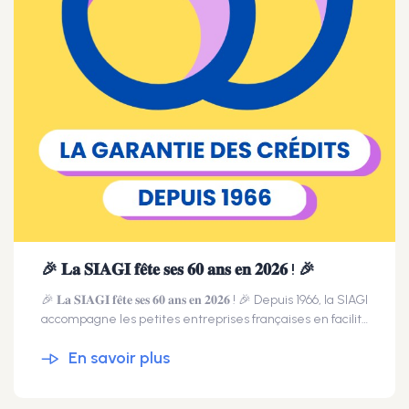
🎉 𝐋𝐚 𝐒𝐈𝐀𝐆𝐈 𝐟𝐞̂𝐭𝐞 𝐬𝐞𝐬 𝟔𝟎 𝐚𝐧𝐬 𝐞𝐧 𝟐𝟎𝟐𝟔 ! 🎉
🎉 𝐋𝐚 𝐒𝐈𝐀𝐆𝐈 𝐟𝐞̂𝐭𝐞 𝐬𝐞𝐬 𝟔𝟎 𝐚𝐧𝐬 𝐞𝐧 𝟐𝟎𝟐𝟔 ! 🎉 Depuis 1966, la SIAGI
accompagne les petites entreprises françaises en facilitant l’accès au crédit bancaire grâce à son expertise de la garantie, à son ancrage territorial et à son rôle de partenaire de confiance pour les entrepreneurs et les banques. Cette belle aventure n’aurait pas été possible sans l’engagement de ses actionnaires historiques : 🔹 les 𝐂𝐡𝐚𝐦𝐛𝐫𝐞𝐬 𝐝𝐞 𝐦𝐞́𝐭𝐢𝐞𝐫𝐬 𝐞𝐭 𝐝𝐞 𝐥'𝐀𝐫𝐭𝐢𝐬𝐚𝐧𝐚𝐭 et CMA France, qui portent 60 % du capital, 🔹 les grands réseaux bancaires français (Groupe Crédit Agricole, LCL, Groupe BPCE, BNP Paribas, Crédit Mutuel, Société Générale, La Banque Postale) représentant ensemble 25 % du capital, 🔹 et Bpifrance avec 15 % du capital. Cette co‑construction public‑privée est au cœur de notre mission : soutenir durablement les artisans, commerçants, professions libérales, agriculteurs et petites entreprises dans leurs projets de création, de développement ou de transmission. Un grand merci à tous ceux qui ont contribué à cette réussite collective depuis six décennies 🙌 ! #SIAGI #60ans #garantie #entrepreneuriat #PME #financement #partenaires
En savoir plus