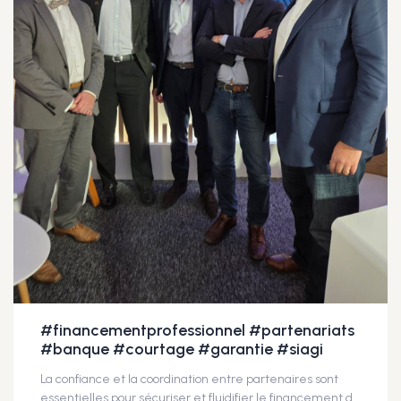
#financementprofessionnel #partenariats
#banque #courtage #garantie #siagi
La confiance et la coordination entre partenaires sont
essentielles pour sécuriser et fluidifier le financement des projets professionnels. C’est parce que ces échanges existent que les projets avancent plus vite et plus sereinement. Merci Armand Brejon de Lavergnée pour cette synthèse fidèle de l’esprit de ces moments d’échange. #financementprofessionnel #partenariats #banque #courtage #garantie #SIAGI