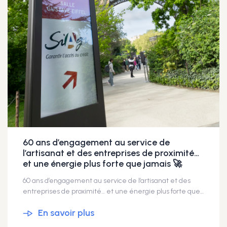
60 ans d’engagement au service de
l’artisanat et des entreprises de proximité…
et une énergie plus forte que jamais 🚀
60 ans d’engagement au service de l’artisanat et des
entreprises de proximité… et une énergie plus forte que jamais 🚀 Pour marquer cet anniversaire, sociétaires, partenaires bancaires et partenaires en garantie, et collaborateurs, se sont réunis à la Tour Eiffel pour partager un moment à la fois convivial, inspirant et profondément fédérateur. Samuel Durand est intervenu pour une conférence autour des évolutions de notre conception du travail à anticiper ; une intervention qui a suscité un vif intérêt et nourri de nombreuses réflexions. Un grand merci à notre Président, Joël Fourny, dont l’engagement et la vision portent la SIAGI, ainsi qu’à notre Directrice Générale, Bérengère Leclère-Kher dont le pilotage et l’énergie font avancer nos actions au quotidien. Dans un contexte où la transmission et la reprise d’entreprises deviennent des enjeux majeurs, la mission de la SIAGI prend tout son sens. Plus que jamais, nous sommes mobilisés pour soutenir celles et ceux qui entreprennent, osent et perpétuent des savoir-faire essentiels. 60 ans, et toujours tournés vers demain. 📷@Émilie ALBERT #SIAGI #60Ans #garantie #Transmission #Reprise #Entreprendre
En savoir plus