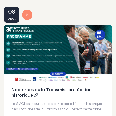
08
DÉC.
Nocturnes de la Transmission : édition
historique 🎉
La SIAGI est heureuse de participer à l'édition historique
des Nocturnes de la Transmission qui fêtent cette année leur 30ᵉ édition ! 🎉 Cette manifestation dédiée à la transmission d’entreprise est l'évènement de référence en Gironde. Vous avez un projet de cession ou de reprise d'entreprise ? Retrouvez Emmanuelle JEAN, Directrice Régionale de la SIAGI, posez lui vos questions et donnez vie à vos projets ! 👉 L’événement est gratuit sur inscription : https://lc.cx/30nocturnes 🎯 30èmes Nocturnes de la Transmission 📆 Lundi 8 décembre 2025, 17h - 21h30 📍Bordeaux, Place de la Bourse