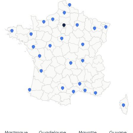
Martinique
Guadeloupe
Mayotte
Guyane